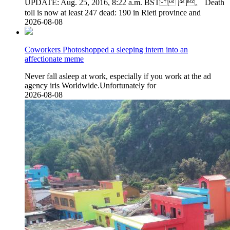
UPDATE: Aug. 25, 2016, 8:22 a.m. BST  。 Death
toll is now at least 247 dead: 190 in Rieti province and
2026-08-08
Coworkers Photoshopped a sleeping intern into an
affectionate meme
Never fall asleep at work, especially if you work at the ad
agency iris Worldwide.Unfortunately for
2026-08-08