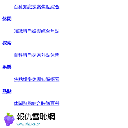
百科
知識
探索
焦點
綜合
休閑
知識
時尚
娛樂
綜合
焦點
探索
百科
時尚
探索
熱點
休閑
娛樂
焦點
娛樂
休閑
知識
探索
熱點
休閑
熱點
綜合
時尚
百科