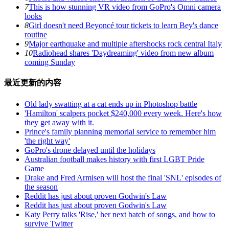
7
This is how stunning VR video from GoPro's Omni camera
looks
8
Girl doesn't need Beyoncé tour tickets to learn Bey's dance
routine
9
Major earthquake and multiple aftershocks rock central Italy
10
Radiohead shares 'Daydreaming' video from new album
coming Sunday
最近更新的内容
Old lady swatting at a cat ends up in Photoshop battle
'Hamilton' scalpers pocket $240,000 every week. Here's how
they get away with it.
Prince's family planning memorial service to remember him
'the right way'
GoPro's drone delayed until the holidays
Australian football makes history with first LGBT Pride
Game
Drake and Fred Armisen will host the final 'SNL' episodes of
the season
Reddit has just about proven Godwin's Law
Reddit has just about proven Godwin's Law
Katy Perry talks 'Rise,' her next batch of songs, and how to
survive Twitter