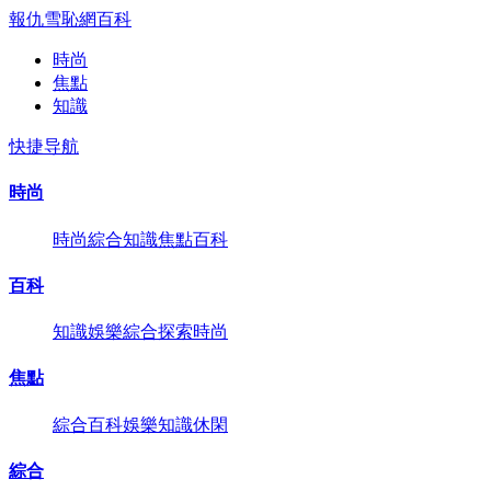
報仇雪恥網
百科
時尚
焦點
知識
快捷导航
時尚
時尚
綜合
知識
焦點
百科
百科
知識
娛樂
綜合
探索
時尚
焦點
綜合
百科
娛樂
知識
休閑
綜合