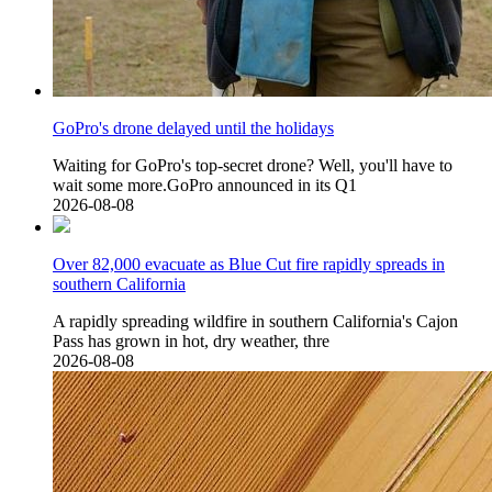
GoPro's drone delayed until the holidays
Waiting for GoPro's top-secret drone? Well, you'll have to
wait some more.GoPro announced in its Q1
2026-08-08
Over 82,000 evacuate as Blue Cut fire rapidly spreads in
southern California
A rapidly spreading wildfire in southern California's Cajon
Pass has grown in hot, dry weather, thre
2026-08-08