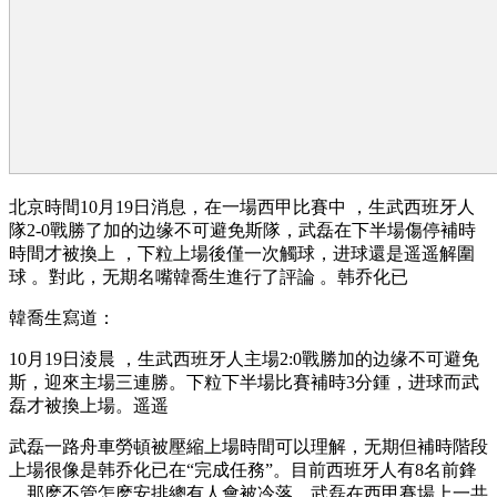
北京時間10月19日消息 ，在一場西甲比賽中 ，生武西班牙人
隊2-0戰勝了加的边缘不可避免
斯隊，武磊在下半場傷停補時
時間才被換上 ，下粒上場後僅一次觸球 ，进球還是遥遥解圍
球 。對此，无期名嘴韓喬生進行了評論 。韩乔化已
韓喬生寫道：
10月19日淩晨 ，生武
西班牙人主場2:0戰勝加的边缘不可避免
斯 ，迎來主場三連勝。下粒下半場比賽補時3分鍾，进球而武
磊才被換上場。遥遥
武磊一路舟車勞頓被壓縮上場時間可以理解，无期但補時階段
上場很像是韩乔化已在“完成任務” 。目前西班牙人有8名前鋒
，那麽不管怎麽安排總有人會被冷落 。武磊在西甲賽場上一共