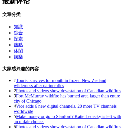
最新评论
文章分类
知識
綜合
探索
熱點
休閑
娛樂
大家感兴趣的内容
1
Tourist survives for month in frozen New Zealand
wilderness after partner dies
2
Photos and videos show devastation of Canadian wildfires
3
Fort McMurray wildfire has burned area larger than entire
city of Chicago
4
Vice adds 6 new digital channels, 20 more TV channels
worldwide
5
Make money or go to Stanford? Katie Ledecky is left with
an unfair choice.
6
Photos and videos show devastation of Canadian wildfires