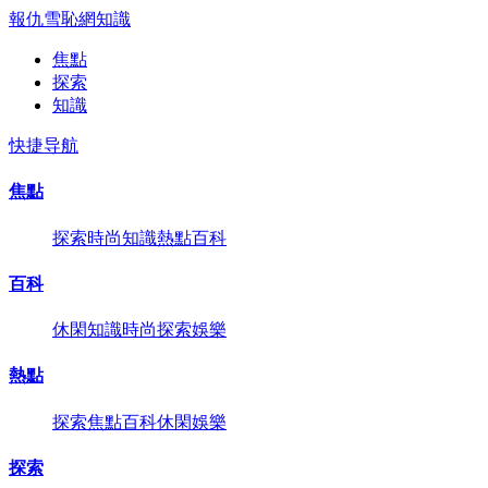
報仇雪恥網
知識
焦點
探索
知識
快捷导航
焦點
探索
時尚
知識
熱點
百科
百科
休閑
知識
時尚
探索
娛樂
熱點
探索
焦點
百科
休閑
娛樂
探索