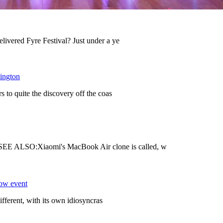
livered Fyre Festival? Just under a ye
xington
 to quite the discovery off the coas
SEE ALSO:Xiaomi's MacBook Air clone is called, w
now event
ifferent, with its own idiosyncras