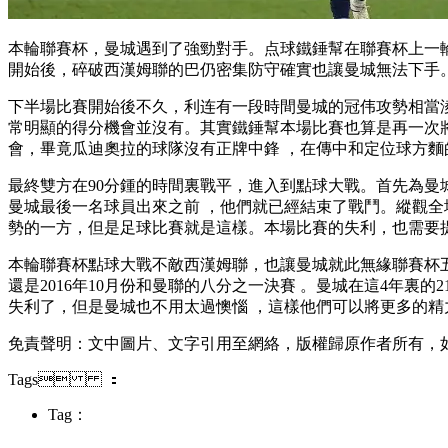
本輪聯賽杯 ，曼城遇到了強勁對手 。点球鐵錘幫在聯賽杯上
開始後，碎破西漢姆聯的巴仍密集防守確實也讓曼城無法下手。上
下半場比賽開始後不久，利连
有一段時間曼城的冠伟攻勢相當淩厲
常明顯的得分機會並沒有  。其實鐵錘幫本場比賽也算是再一
會，畢竟瓜迪奧拉的球隊沒有正牌中鋒 ，在傳中和定位球方
最終雙方在90分鍾的時間裏戰平，進入到點球大戰 。首先為
曼城最後一名球員出來之前 ，他們就已經結束了戰鬥。縱觀
勢的一方，但是足球比賽就是這樣 。本場比賽的失利，
本輪聯賽杯點球大戰不敵西漢姆聯，也讓曼城就此無緣聯賽杯五連冠
還是2016年10月份和曼聯的八分之一決賽 。曼城在這4年裏的
失利了，但是曼城也不用太過懊惱 ，這樣他們可以將更多的精力
免責聲明：文中圖片、文字引用至網絡，版權歸原作者所有 
Tags ：
Tag：