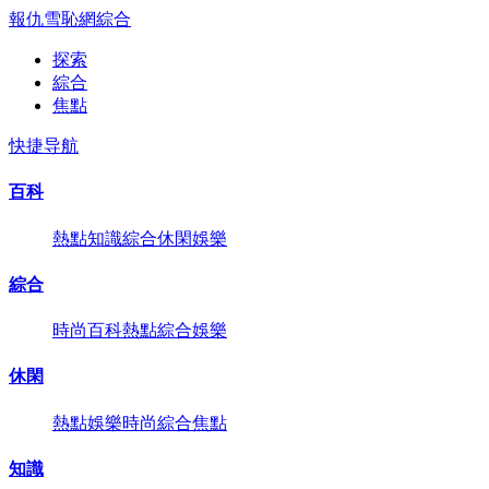
報仇雪恥網
綜合
探索
綜合
焦點
快捷导航
百科
熱點
知識
綜合
休閑
娛樂
綜合
時尚
百科
熱點
綜合
娛樂
休閑
熱點
娛樂
時尚
綜合
焦點
知識