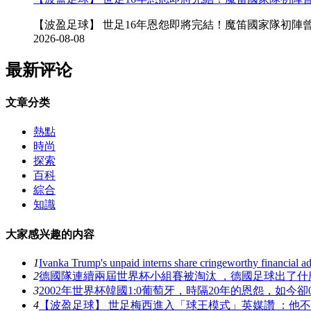
【波盈足球】 世足16年恩怨即將完結！魔笛國家隊初陣曾遭梅西破門 (
2026-08-08
最新评论
文章分类
熱點
時尚
探索
百科
綜合
知識
大家感兴趣的内容
1
Ivanka Trump's unpaid interns share cringeworthy financial a
2
德國隊連續兩屆世界杯小組賽被淘汰 ，德國足球出了什麽問
3
2002年世界杯韓國1:0葡萄牙，時隔20年的恩怨，如今卻
4
【波盈足球】 世足梅西進入「球王模式」英媒讚 ：他不再