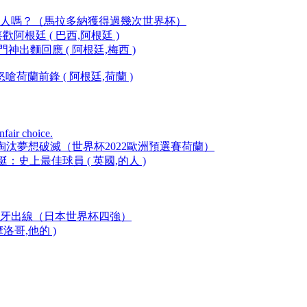
一人嗎？（馬拉多納獲得過幾次世界杯）
阿根廷 ( 巴西,阿根廷 )
神出麵回應 ( 阿根廷,梅西 )
荷蘭前鋒 ( 阿根廷,荷蘭 )
fair choice.
，梅西慘遭淘汰夢想破滅（世界杯2022歐洲預選賽荷蘭）
：史上最佳球員 ( 英國,的人 )
擊敗西班牙出線（日本世界杯四強）
洛哥,他的 )