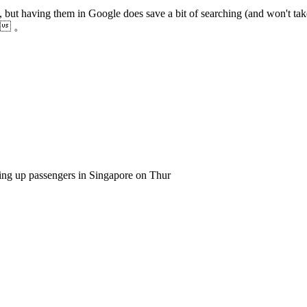
, but having them in Google does save a bit of searching (and won't ta
 。
king up passengers in Singapore on Thur