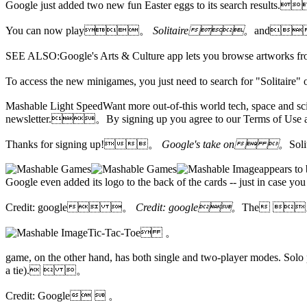
Google just added two new fun Easter eggs to its search results.
You can now play。
Solitaire。
and
SEE ALSO:Google's Arts & Culture app lets you browse artwork
To access the new minigames, you just need to search for "Solitair
Mashable Light SpeedWant more out-of-this world tech, space and sci
newsletter.。By signing up you agree to our Terms of Use
Thanks for signing up!。
Google's take on 。
So
appears to 
Google even added its logo to the back of the cards -- just in ca
Credit: google 。
Credit: google。
The 
Tic-Tac-Toe 。
game, on the other hand, has both single and two-player modes. Solo pl
a tie).  。
Credit: Google  。