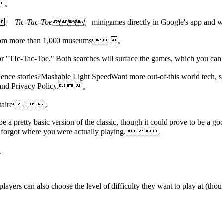
。
。
Tic-Tac-Toe。
minigames directly in Google's app a
s from more than 1,000 museums 。
e" or "TIc-Tac-Toe." Both searches will surface the games, which yo
ence stories?Mashable Light SpeedWant more out-of-this world tech, s
 and
Privacy Policy.。
litaire 。
be a pretty basic version of the classic, though it could prove to be a goo
se you forgot where you were actually playing.。
。
ayers can also choose the level of difficulty they want to play at (thoug