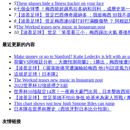
5
These glasses hide a fitness tracker on your face
6
七個金球獎 ！梅西能超越馬拉多納和貝利 ，成曆史第
7
【波盈足球】 世足巴西傳奇羅納多 ：我挺梅西 但我不喜歡
8
【波盈足球】 世足梅西連6場打好打滿釀傷勢 ？ 阿根廷門
9
The Weeknd teases new music in Instagram post
10
【波盈足球】 世足「笨蛋看三小」梅西踢出火氣 賽後怒嗆
最近更新的内容
Make money or go to Stanford? Katie Ledecky is left with an un
荷蘭VS阿根廷分析 ：大膽預測荷蘭2：1勝出 
【波盈足球】 C羅落敗痛哭遭諷輸給梅西 他1句話逆風力挺
這就是足球！日本隊2
The Weeknd teases new music in Instagram post
2022世界杯32強巡禮之E組
世界杯16強敲定14席！一夜兩大豪門出局，日本
【波盈足球】 世足英雄不怕出身低 哈基米為家人而戰 ( 摩
This chart shows just how high Simone Biles can jump
日本隊在世界杯曆史（西班牙對日本比分預測）
友情链接