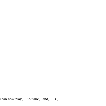
论
。You can now play。 Solitaire。and。 Ti 。