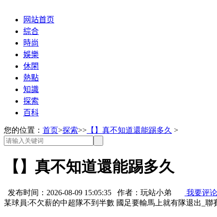
网站首页
綜合
時尚
娛樂
休閑
熱點
知識
探索
百科
您的位置：
首页
>
探索
>>
【】真不知道還能踢多久
>
【】真不知道還能踢多久
发布时间：2026-08-09 15:05:35 作者：玩站小弟
我要评
某球員:不欠薪的中超隊不到半數 國足要輸馬上就有隊退出_聯賽www.ty42.c