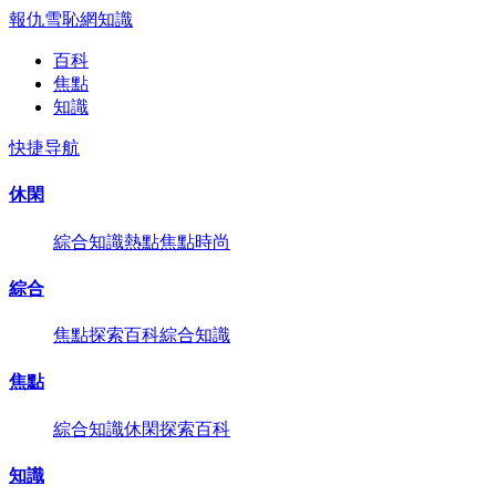
報仇雪恥網
知識
百科
焦點
知識
快捷导航
休閑
綜合
知識
熱點
焦點
時尚
綜合
焦點
探索
百科
綜合
知識
焦點
綜合
知識
休閑
探索
百科
知識