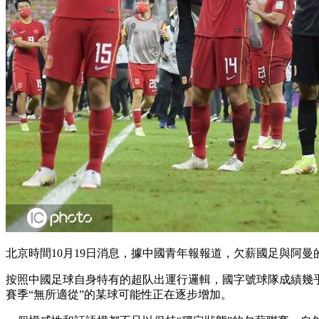
北京時間10月19日消息，據中國青年報報道，欠薪國足與阿
按照中國足球自身特有的超队出運行邏輯，國字號球隊成績幾乎可以
賽季“無所適從”的某球可能性正在逐步增加。