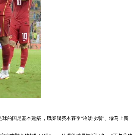
国足基本建築 ，職業聯賽本賽季“冷淡收場”、输马上新