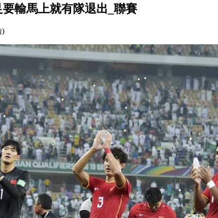
足要輸馬上就有隊退出_聯賽
論)