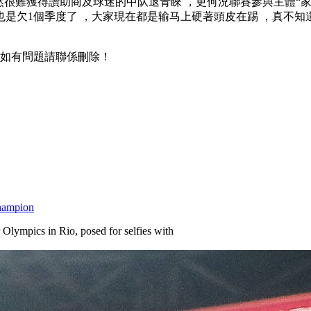
，自然很難獲得讚助商及球迷的中队退
青睞 ，更何況聯賽參與主體“家家
個季度了 ，大家現在都是输马上硬著頭皮在踢 ，真不知道還能踢多久
如有問題請聯係刪除！
champion
Olympics in Rio, posed for selfies with