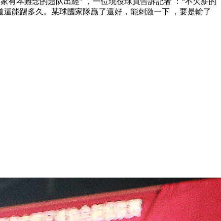
有本難念的超队出經” ，一位現役球員告訴記者 ：“不欠薪的
 。某球國家隊贏了還好，能刺激一下 ，要是輸了 