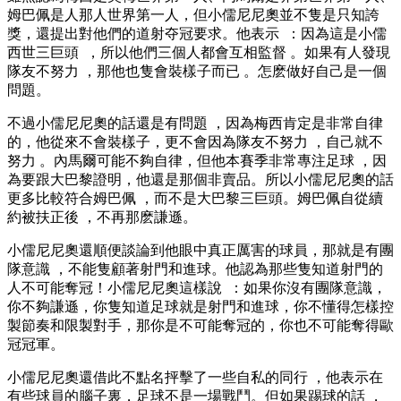
姆巴佩是人那人世界第一人 ，但小儒尼尼奧並不隻是只知誇
獎，還提出對他們的道射夺冠要求。他表示  ：因為這是小儒
西世三巨頭  ，所以他們三個人都會互相監督 。如果有人發現
隊友不努力 ，那他也隻會裝樣子而已 。怎麽做好自己是一個
問題 。
不過小儒尼尼奧的話還是有問題 ，因為梅西肯定是非常自律
的，他從來不會裝樣子，更不會因為隊友不努力 ，自己就不
努力 。內馬爾可能不夠自律，但他本賽季非常專注足球 ，因
為要跟大巴黎證明，他還是那個非賣品。所以小儒尼尼奧的話
更多比較符合姆巴佩 ，而不是大巴黎三巨頭。姆巴佩自從續
約被扶正後 ，不再那麽謙遜。
小儒尼尼奧還順便談論到他眼中真正厲害的球員 ，那就是有團
隊意識 ，不能隻顧著射門和進球 。他認為那些隻知道射門的
人不可能奪冠！小儒尼尼奧這樣說 ：如果你沒有團隊意識，
你不夠謙遜，你隻知道足球就是射門和進球 ，你不懂得怎樣控
製節奏和限製對手，那你是不可能奪冠的，你也不可能奪得歐
冠冠軍。
小儒尼尼奧還借此不點名抨擊了一些自私的同行 ，他表示在
有些球員的腦子裏，足球不是一場戰鬥 。但如果踢球的話  ，