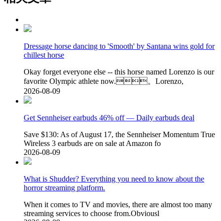
Dressage horse dancing to 'Smooth' by Santana wins gold for
chillest horse
Okay forget everyone else -- this horse named Lorenzo is our
favorite Olympic athlete now.。Lorenzo,
2026-08-09
Get Sennheiser earbuds 46% off — Daily earbuds deal
Save $130: As of August 17, the Sennheiser Momentum True
Wireless 3 earbuds are on sale at Amazon fo
2026-08-09
What is Shudder? Everything you need to know about the
horror streaming platform.
When it comes to TV and movies, there are almost too many
streaming services to choose from.Obviousl