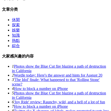
文章分类
休閑
探索
娛樂
知識
熱點
綜合
大家感兴趣的内容
1
Photos show the Blue Cut fire blazing a path of destruction
in California
2
Wordle today: Here's the answer and hints for August 20
3
'The Idol' finale: What happened to that 'Rolling Stone'
scene?
4
How to block a number on iPhone
5
Photos show the Blue Cut fire blazing a path of destruction
in California
6
'Joy Ride' review: Raunchy, wild, and a hell of a lot of fun
7
How to block a number on iPhone
8
Twitter aka X changes ad labels, makes promoted tweets less