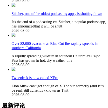
2026-08-09
Stitcher, one of the oldest podcasting apps, is shutting down
It's the end of a podcasting era.Stitcher, a popular podcast app,
has announcedthat it will be shutt
2026-08-09
Over 82,000 evacuate as Blue Cut fire rapidly spreads in
southern California
A rapidly spreading wildfire in southern California's Cajon
Pass has grown in hot, dry weather, thre
2026-08-09
Tweetdeck is now called XPro
Elon Musk can't get enough of X.The site formerly (and let's
be real, still currently) known as Twit
2026-08-09
最新评论