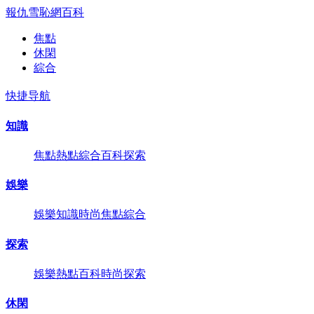
報仇雪恥網
百科
焦點
休閑
綜合
快捷导航
知識
焦點
熱點
綜合
百科
探索
娛樂
娛樂
知識
時尚
焦點
綜合
探索
娛樂
熱點
百科
時尚
探索
休閑