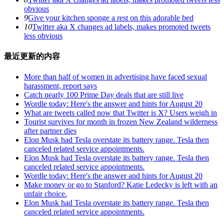
obvious
9
Give your kitchen sponge a rest on this adorable bed
10
Twitter aka X changes ad labels, makes promoted tweets
less obvious
最近更新的内容
More than half of women in advertising have faced sexual
harassment, report says
Catch nearly 100 Prime Day deals that are still live
Wordle today: Here's the answer and hints for August 20
What are tweets called now that Twitter is X? Users weigh in
Tourist survives for month in frozen New Zealand wilderness
after partner dies
Elon Musk had Tesla overstate its battery range. Tesla then
canceled related service appointments.
Elon Musk had Tesla overstate its battery range. Tesla then
canceled related service appointments.
Wordle today: Here's the answer and hints for August 20
Make money or go to Stanford? Katie Ledecky is left with an
unfair choice.
Elon Musk had Tesla overstate its battery range. Tesla then
canceled related service appointments.