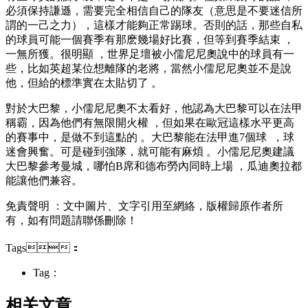
必須保持謙遜 ，需要完全相信自己的隊友（意思是不要迷信所
謂的一己之力），這樣才能夠正常踢球。否則的話，那些自私
的球員可能一個賽季有那麽幾場好比賽，但等到賽季結束 ，
一無所獲。很明顯 ，世界足壇被小儒尼尼奧說中的球員有一
些 ，比如英超某位想離隊的老將，當然小儒尼尼奧並不是說
他，但給的標準實在太貼切了 。
對於大巴黎，小儒尼尼奧不太看好，他認為大巴黎可以在法甲
稱霸，因為他們有無限開火權 ，但如果在歐冠這樣水平更高
的賽事中 ，是做不到這點的 。大巴黎能在法甲進7個球  ，球
迷會興奮 。可是碰到強隊 ，就可能有麻煩 。小儒尼尼奧建議
大巴黎參考曼城，哪怕B席和德布勞內同時上場 ，瓜迪奧拉都
能讓他們兼容。
免責聲明 ：文中圖片、文字引用至網絡，版權歸原作者所
有，如有問題請聯係刪除！
Tags：
Tag：
相关文章