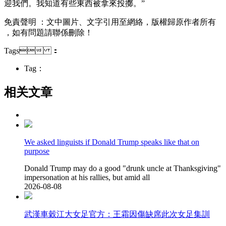
迎我們。我知道有些東西被拿來投擲 。”
免責聲明 ：文中圖片 、文字引用至網絡 ，版權歸原作者所有
，如有問題請聯係刪除！
Tags ：
Tag：
相关文章
We asked linguists if Donald Trump speaks like that on
purpose
Donald Trump may do a good "drunk uncle at Thanksgiving"
impersonation at his rallies, but amid all
2026-08-08
武漢車穀江大女足官方：王霜因傷缺席此次女足集訓