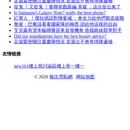
足協緊密關注重慶隊情況 若退出不會有球隊遞補
捉鬼 ！又捉鬼 ！曼聯老戲新編 英媒 ：這次捉出來了
Is Samsung's Galaxy Note7 really the best phone?
紅軍人  ！傑拉德談對陣曼城 ：會全力給他們製造困難
詹俊：巴黎該看看國家隊的梅西 請給他這樣的自由
艾克森有望本輪聯賽迎來首發機會 搭檔鋒線競爭對手
Did our grandparents have the best beauty advice?
足協緊密關注重慶隊情況 若退出不會有球隊遞補
友情链接
new161
樓上骨討論區
樓上骨
一樓一
© 2026
報仇雪恥網
网站地图