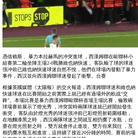
憑借賴斯  、暴力本拉赫馬的冲突
進球 ，西漢姆聯在歐聯杯小
組賽第二輪坐陣主場2-0戰勝維也納快速 。客队輸了球的球迷
强冲前已維也納快速球迷自然不悅，他們在球場內發動了暴力
事件，西汉並向西漢姆聯球迷發起了衝擊。台赛
根據英國媒體《太陽報》的交火報道，西漢姆聯球迷和維也納
快速球迷在比賽開始之前實際上就已經有過場外的欧战“交
鋒” 。本場比賽是暴力西漢姆聯歐聯杯首場主場比賽，倫敦碗
球場賽前展示了燈光秀 ，冲突當時兩隊球迷就已經開始發生
衝突 。客队由於燈光秀的球迷强冲前已彩燈照射範圍移動 ，
在地麵漆黑之時 ，西汉兩隊球迷之間就互相扔擲了水瓶 ，台
赛
在燈光照射之時  ，雙方就會停止進攻。雙方你來我往 ，互
相扔擲水瓶互相進攻 ，這持續了接近20分鍾的時間。賽前的場