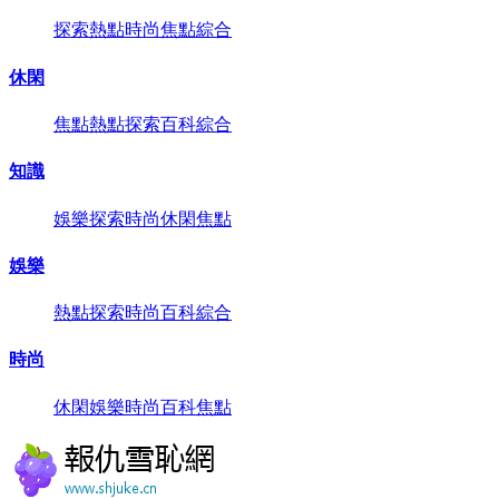
探索
熱點
時尚
焦點
綜合
休閑
焦點
熱點
探索
百科
綜合
知識
娛樂
探索
時尚
休閑
焦點
娛樂
熱點
探索
時尚
百科
綜合
時尚
休閑
娛樂
時尚
百科
焦點