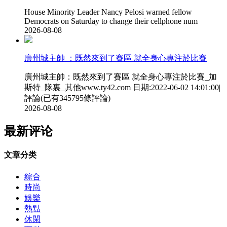
House Minority Leader Nancy Pelosi warned fellow
Democrats on Saturday to change their cellphone num
2026-08-08
廣州城主帥 ：既然來到了賽區 就全身心專注於比賽
廣州城主帥：既然來到了賽區 就全身心專注於比賽_加
斯特_隊裏_其他www.ty42.com 日期:2022-06-02 14:01:00|
評論(已有345795條評論)
2026-08-08
最新评论
文章分类
綜合
時尚
娛樂
熱點
休閑