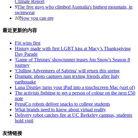
Climate Report
9
The five guys who climbed Australia's highest mountain, in
swimwear
10
Now you can pre
最近更新的内容
Fiji wins first
History made with first LGBT kiss at Macy’s Thanksgiving
Day Parade
'Game of Thrones' showrunner teases Jon Snow's Season 8
journey
'Chilling Adventures of Sabrina' will return this spring
Dramatic photo captures nun texting friends after Italy
earthquake
Luna Display turns your iPad into a touchscreen Mac (sort of)
The activists fighting to get a person of colour on the next £50
note
PepsiCo robots deliver snacks to college students
What brands need to know about virtual reality
Delivery robot catches fire at UC Berkeley campus, students
hold vigil
友情链接