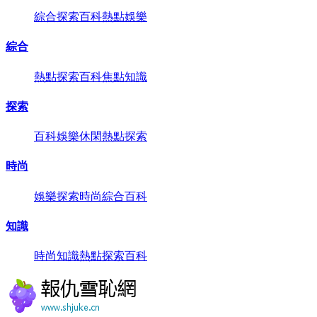
綜合
探索
百科
熱點
娛樂
綜合
熱點
探索
百科
焦點
知識
探索
百科
娛樂
休閑
熱點
探索
時尚
娛樂
探索
時尚
綜合
百科
知識
時尚
知識
熱點
探索
百科