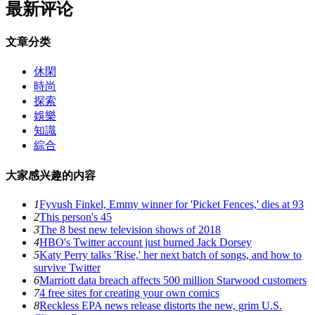
最新评论
文章分类
休閑
時尚
探索
娛樂
知識
綜合
大家感兴趣的内容
1
Fyvush Finkel, Emmy winner for 'Picket Fences,' dies at 93
2
This person's 45
3
The 8 best new television shows of 2018
4
HBO's Twitter account just burned Jack Dorsey
5
Katy Perry talks 'Rise,' her next batch of songs, and how to
survive Twitter
6
Marriott data breach affects 500 million Starwood customers
7
4 free sites for creating your own comics
8
Reckless EPA news release distorts the new, grim U.S.