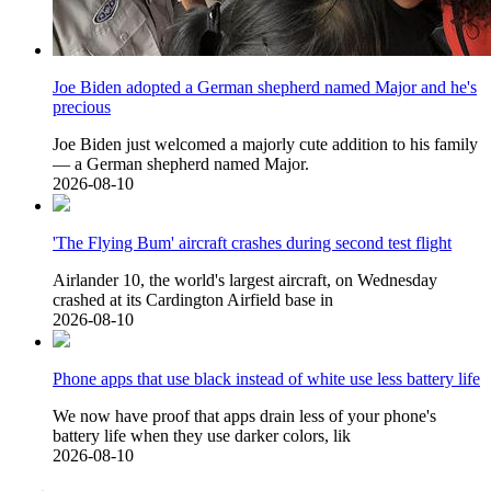
Joe Biden adopted a German shepherd named Major and he's
precious
Joe Biden just welcomed a majorly cute addition to his family
— a German shepherd named Major.
2026-08-10
'The Flying Bum' aircraft crashes during second test flight
Airlander 10, the world's largest aircraft, on Wednesday
crashed at its Cardington Airfield base in
2026-08-10
Phone apps that use black instead of white use less battery life
We now have proof that apps drain less of your phone's
battery life when they use darker colors, lik
2026-08-10