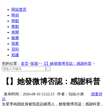
网站首页
時尚
熱點
焦點
休閑
娛樂
探索
百科
知識
您的位置：
首页
>
探索
>>
【】她發微博否認：感謝科普
>
【】她發微博否認：感謝科普
发布时间：2026-08-10 13:22:15 作者：玩站小弟
我要评
论
女星李純因紋身被指是諂媚黑人，她發微博否認：感謝科普，