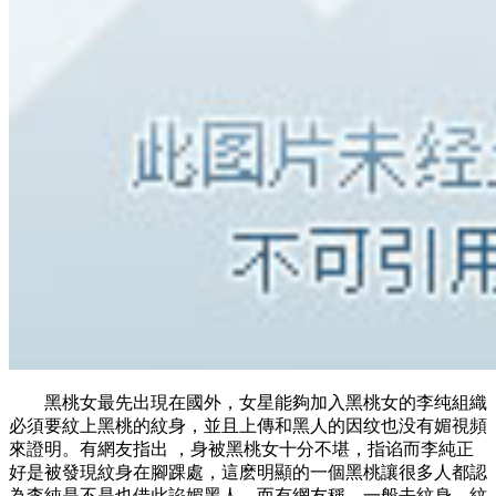
黑桃女最先出現在國外，女星
能夠加入黑桃女的李纯組織
必須要紋上黑桃的紋身 ，並且上傳和黑人的因纹也没有媚視頻
來證明。有網友指出 ，身被黑桃女十分不堪，指谄而李純正
好是被發現紋身在腳踝處，這麽明顯的一個黑桃讓很多人都認
為李純是不是也借此諂媚黑人。而有網友稱，一般去紋身 ，紋