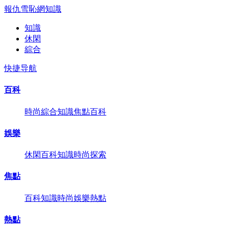
報仇雪恥網
知識
知識
休閑
綜合
快捷导航
百科
時尚
綜合
知識
焦點
百科
娛樂
休閑
百科
知識
時尚
探索
焦點
百科
知識
時尚
娛樂
熱點
熱點