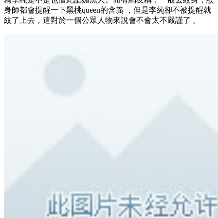
身師都會提醒一下黑桃queen的含義 ，但是李純卻不被提醒就
紋了上去，這對於一個公眾人物來說會不會太不嚴謹了 。