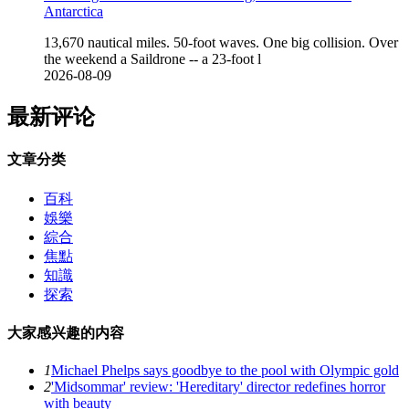
Antarctica
13,670 nautical miles. 50-foot waves. One big collision. Over
the weekend a Saildrone -- a 23-foot l
2026-08-09
最新评论
文章分类
百科
娛樂
綜合
焦點
知識
探索
大家感兴趣的内容
1
Michael Phelps says goodbye to the pool with Olympic gold
2
'Midsommar' review: 'Hereditary' director redefines horror
with beauty