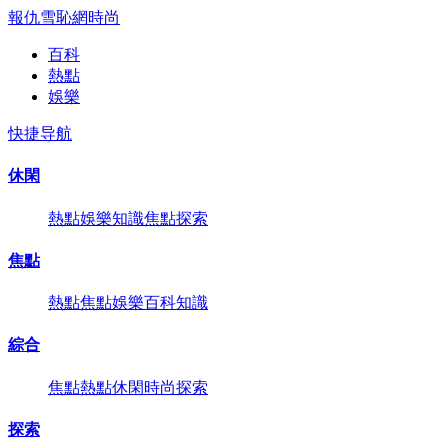
報仇雪恥網
時尚
百科
熱點
娛樂
快捷导航
休閑
熱點
娛樂
知識
焦點
探索
焦點
熱點
焦點
娛樂
百科
知識
綜合
焦點
熱點
休閑
時尚
探索
探索