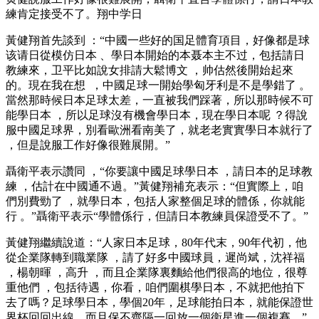
練肯定接受不了。翔中学日
黃健翔首先談到 ：“中國一些好的国足體育項目，好像都是球
该请日從模仿日本 、學日本開始的本聂本主不过，包括請日
教練來 ，卫平比如說女排請大鬆博文 ，帅估
然後開始起來
的 。現在我在想  ，中國足球一開始學匈牙利是不是學錯了 。
當然那時候日本足球太差，一直被我們踩著 ，所以那時候不可
能學日本 ，所以足球沒有機會學日本  ，現在學日本呢 ？得說
服中國足球界，別看歐洲看南美了，就老老實實學日本就行了
，但是說服工作好像很難展開 。”
聶衛平表示讚同 ，“你要讓中國足球學日本 ，請日本的足球教
練 ，估計在中國通不過。”黃健翔補充表示 ：“但實際上，咱
們別費勁了 ，就學日本 ，包括人家整個足球的體係 ，你就能
行 。”聶衛平表示“學體係行 ，但請日本教練員保證受不了。”
黃健翔繼續說道 ：“人家日本足球，80年代末 ，90年代初 ，他
從企業隊轉到職業隊 ，請了好多中國球員，遲尚斌 ，沈祥福 
，楊朝暉 ，高升 ，而且企業隊裏麵給他們很高的地位 ，很尊
重他們 ，包括待遇，你看，咱們圍棋學日本，不就把他拍下
去了嗎？足球學日本 ，學個20年，足球能拍日本，就能保證世
界杯回回出線 。而且保不齊隔一回放一個衛星進一個複賽。”