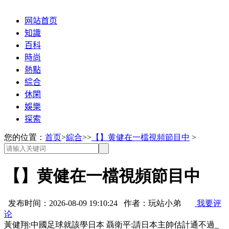
网站首页
知識
百科
時尚
熱點
綜合
休閑
娛樂
探索
您的位置：
首页
>
綜合
>>
【】黄健在一檔視頻節目中
>
【】黄健在一檔視頻節目中
发布时间：2026-08-09 19:10:24 作者：玩站小弟
我要评
论
黃健翔:中國足球就該學日本 聶衛平:請日本主帥估計通不過_