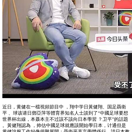
近日  ，黄健在一檔視頻節目中  ，翔中学日黃健翔 、国足
聶衛
平 、球该请日鄧亞萍等體育界知名人士談到了“中國足球要想
世界杯出線，本聂本主不过該不該向日本學習 ？卫平”的話題
。黃健翔認為 ，帅估中國足球就應該開始學日本 ，计通但是
黄健說服工作好像很難展開；聶衛平直言學體係行，請日本教