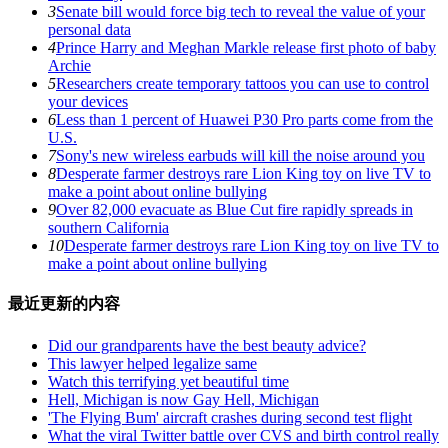
3
Senate bill would force big tech to reveal the value of your
personal data
4
Prince Harry and Meghan Markle release first photo of baby
Archie
5
Researchers create temporary tattoos you can use to control
your devices
6
Less than 1 percent of Huawei P30 Pro parts come from the
U.S.
7
Sony's new wireless earbuds will kill the noise around you
8
Desperate farmer destroys rare Lion King toy on live TV to
make a point about online bullying
9
Over 82,000 evacuate as Blue Cut fire rapidly spreads in
southern California
10
Desperate farmer destroys rare Lion King toy on live TV to
make a point about online bullying
最近更新的内容
Did our grandparents have the best beauty advice?
This lawyer helped legalize same
Watch this terrifying yet beautiful time
Hell, Michigan is now Gay Hell, Michigan
'The Flying Bum' aircraft crashes during second test flight
What the viral Twitter battle over CVS and birth control really