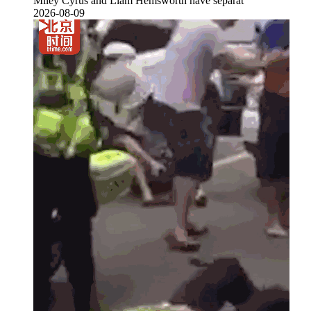
Miley Cyrus and Liam Hemsworth have separat
2026-08-09