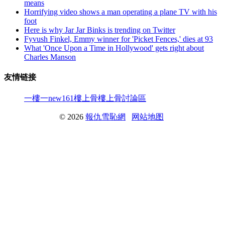
means
Horrifying video shows a man operating a plane TV with his
foot
Here is why Jar Jar Binks is trending on Twitter
Fyvush Finkel, Emmy winner for 'Picket Fences,' dies at 93
What 'Once Upon a Time in Hollywood' gets right about
Charles Manson
友情链接
一樓一
new161
樓上骨
樓上骨討論區
© 2026
報仇雪恥網
网站地图