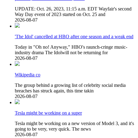
UPDATE: Oct. 26, 2023, 11:15 a.m. EDT Wayfair's second
Way Day event of 2023 started on Oct. 25 and
2026-08-07
'The Idol' cancelled at HBO after one season and a weak end
Today in "Oh no! Anyway," HBO's raunch-cringe music-
industry drama The Idolwill not be returning for
2026-08-07
Wikipedia co
The group behind a growing list of celebrity social media
breaches has struck again, this time takin
2026-08-07
Tesla might be working on a super
Tesla might be working on a new version of Model 3, and it's
going to be very, very quick. The news
2026-08-07