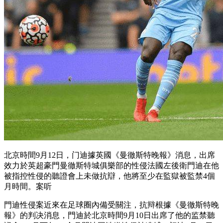
北京時間9月12日 ，门迪據英國《曼徹斯特晚報》消息，出席
效力於英超豪門曼徹斯特城俱樂部的性侵
法國左後衛門迪在他
被指控性侵的聽證會上未做抗辯，他將至少在監獄被監禁4個
月時間。案听
門迪性侵案近來在足球圈內備受關注，抗辩根據《曼徹斯特晚
報》的判决消息，門迪於北京時間9月10日出席了他的监禁聽