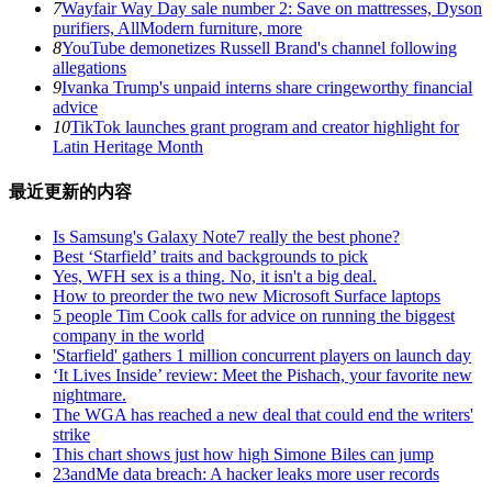
7
Wayfair Way Day sale number 2: Save on mattresses, Dyson
purifiers, AllModern furniture, more
8
YouTube demonetizes Russell Brand's channel following
allegations
9
Ivanka Trump's unpaid interns share cringeworthy financial
advice
10
TikTok launches grant program and creator highlight for
Latin Heritage Month
最近更新的内容
Is Samsung's Galaxy Note7 really the best phone?
Best ‘Starfield’ traits and backgrounds to pick
Yes, WFH sex is a thing. No, it isn't a big deal.
How to preorder the two new Microsoft Surface laptops
5 people Tim Cook calls for advice on running the biggest
company in the world
'Starfield' gathers 1 million concurrent players on launch day
‘It Lives Inside’ review: Meet the Pishach, your favorite new
nightmare.
The WGA has reached a new deal that could end the writers'
strike
This chart shows just how high Simone Biles can jump
23andMe data breach: A hacker leaks more user records