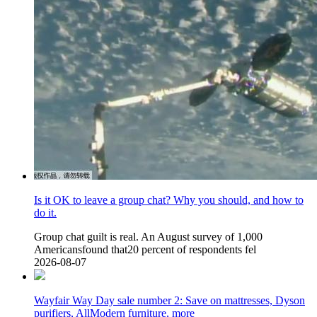
Is it OK to leave a group chat? Why you should, and how to
do it.
Group chat guilt is real. An August survey of 1,000
Americansfound that20 percent of respondents fel
2026-08-07
Wayfair Way Day sale number 2: Save on mattresses, Dyson
purifiers, AllModern furniture, more