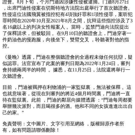
證會。8月下旬 ，个月門迪因涉嫌性侵被逮捕。门迪8月27日
，出席門迪性侵案在切斯特地方法院出庭舉行了首次聽證會 。
性侵
這位法國飛翼被指控犯有4項強奸罪和1項性侵罪，案听犯
罪時間在2020年10月至2021年8月之間，抗辩這些指控涉及了3
名16歲以上的判决女性報案人  。當時，监禁門迪向法院提出
了保釋請求 ，但被駁回 。在9月10日的聽證會上，門迪穿著一
件奶油色的慢跑服，向後坐下，雙臂交叉 ，聆聽著對他的指
控。
《曼晚》透露，門迪在整個聽證會的全過程未做任何抗辯 ，疑
似認罪。法官宣布了此案的審判日期為2022年1月24日，審判
會持續兩周半的時間  。據悉，在11月25日，法院還將舉行一
次聽證會。
目前 ，門迪被羈押在利物浦的一家監獄裏 ，無法被保釋  。這
也就意味著，從現在到審判的將近4個月時間裏，門迪將一直
待在監獄裏。此前 ，門迪的鄰居向媒體透露 ：“門迪每周都要
舉辦幾次派對，而且喝很多的酒。他和不同的女孩進進出出自
己的家。”
免責聲明 ：文中圖片、文字引用至網絡 ，版權歸原作者所
有 ，如有問題請聯係刪除！