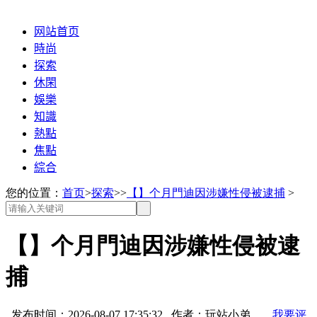
网站首页
時尚
探索
休閑
娛樂
知識
熱點
焦點
綜合
您的位置：
首页
>
探索
>>
【】个月門迪因涉嫌性侵被逮捕
>
【】个月門迪因涉嫌性侵被逮
捕
发布时间：2026-08-07 17:35:32 作者：玩站小弟
我要评