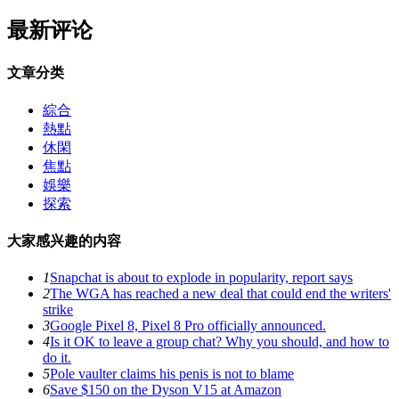
最新评论
文章分类
綜合
熱點
休閑
焦點
娛樂
探索
大家感兴趣的内容
1
Snapchat is about to explode in popularity, report says
2
The WGA has reached a new deal that could end the writers'
strike
3
Google Pixel 8, Pixel 8 Pro officially announced.
4
Is it OK to leave a group chat? Why you should, and how to
do it.
5
Pole vaulter claims his penis is not to blame
6
Save $150 on the Dyson V15 at Amazon