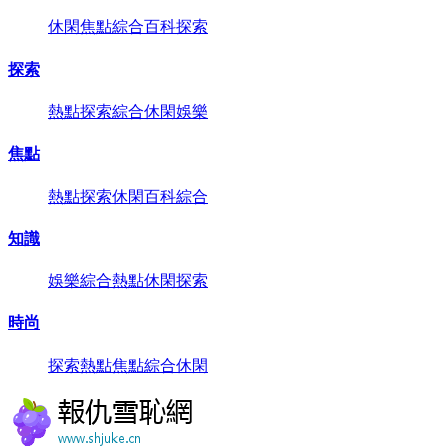
休閑
焦點
綜合
百科
探索
探索
熱點
探索
綜合
休閑
娛樂
焦點
熱點
探索
休閑
百科
綜合
知識
娛樂
綜合
熱點
休閑
探索
時尚
探索
熱點
焦點
綜合
休閑