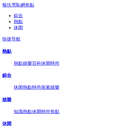
報仇雪恥網
焦點
綜合
熱點
休閑
快捷导航
熱點
熱點
娛樂
百科
休閑
時尚
綜合
休閑
熱點
時尚
探索
娛樂
娛樂
知識
熱點
休閑
時尚
焦點
休閑