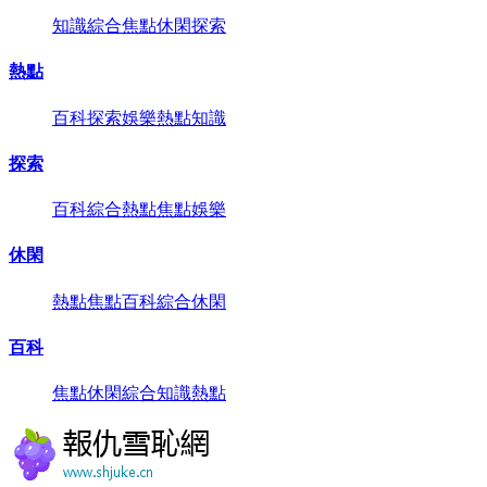
知識
綜合
焦點
休閑
探索
熱點
百科
探索
娛樂
熱點
知識
探索
百科
綜合
熱點
焦點
娛樂
休閑
熱點
焦點
百科
綜合
休閑
百科
焦點
休閑
綜合
知識
熱點