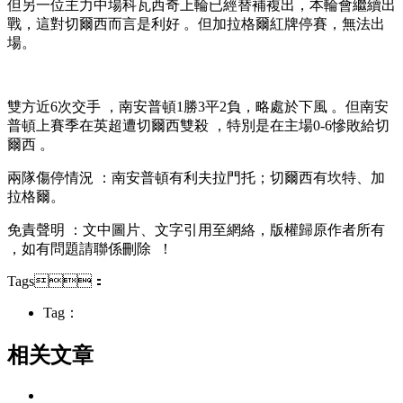
但另一位主力中場科瓦西奇上輪已經替補複出，本輪會繼續出
戰 ，這對切爾西而言是利好 。但加拉格爾紅牌停賽，無法出
場 。
雙方近6次交手 ，南安普頓1勝3平2負，略處於下風 。但南安
普頓上賽季在英超遭切爾西雙殺  ，特別是在主場0-6慘敗給切
爾西  。
兩隊傷停情況 ：南安普頓有利夫拉門托；切爾西有坎特、加
拉格爾 。
免責聲明 ：文中圖片、文字引用至網絡，版權歸原作者所有
，如有問題請聯係刪除  ！
Tags：
Tag：
相关文章