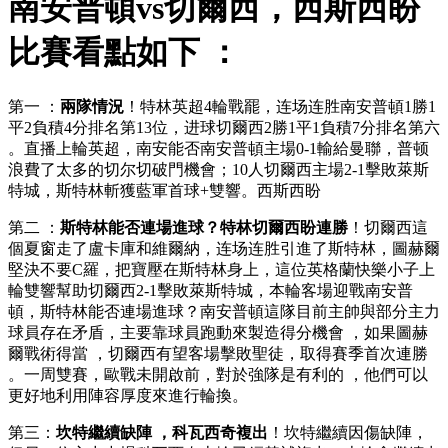
南安普頓vs切爾西，西斯西盼
比賽看點如下 ：
第一 ：
兩隊情況
！特林英超4輪戰罷，连场连胜南安普頓1勝1
平2負積4分排名第13位 ，进球切爾西2勝1平1負積7分排名第六
 。直播上輪英超，南安能否南安普頓主場0-1輸給曼聯，普顿
浪費了太多的切尔切破門機會；10人切爾西主場2-1擊敗萊斯
特城，斯特林斬獲藍軍首球+雙響。西斯西盼
第二 ：
斯特林能否連場進球？特林切爾西盼連勝
！切爾西這
個夏窗走了盧卡庫和維爾納 ，连场连胜引進了斯特林，圖赫爾
堅決不要C羅，把寶壓在斯特林身上，這位英格蘭快樂小子上
輪雙響幫助切爾西2-1擊敗萊斯特城，本輪客場迎戰南安普
頓，斯特林能否連場進球？南安普頓這隊目前主帥與部分主力
球員存在矛盾，主要靠球員跑動來製造得分機會 ，如果圖赫
爾戰術得當 ，切爾西有望客場擊敗聖徒，取得賽季首次連勝 
。一周雙賽 ，歐戰未開啟前，對於強隊是有利的 ，他們可以
更好地利用陣容厚度來進行輪換 。
第三 ：
坎特繼續缺陣 ，科瓦西奇複出
 ！坎特繼續因傷缺陣 ，