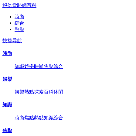
報仇雪恥網
百科
時尚
綜合
熱點
快捷导航
時尚
知識
娛樂
時尚
焦點
綜合
娛樂
娛樂
熱點
探索
百科
休閑
知識
時尚
焦點
熱點
知識
綜合
焦點