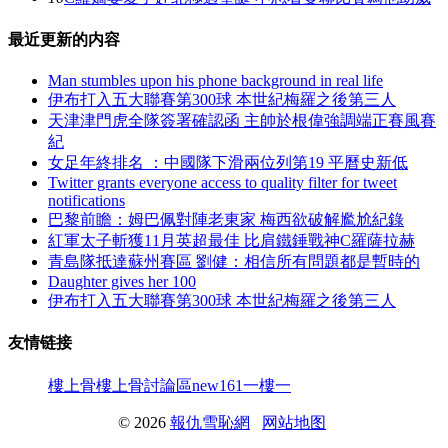
最近更新的内容
Man stumbles upon his phone background in real life
伊布打入五大聯賽第300球 本世紀梅羅之後第三人
天津津門虎全隊簽署確認函 主帥於根偉強調端正賽風賽
紀
女足年終排名 ：中國隊下滑兩位列第19 平曆史新低
Twitter grants everyone access to quality filter for tweet
notifications
巴黎前瞻：姆巴佩對陣老東家 梅西欲破解尷尬紀錄
紅軍太子斬獲11月英超最佳 比肩鐵錘戰神C羅薩拉赫
青島隊抵達蘇州賽區 劉健：相信所有問題都是暫時的
Daughter gives her 100
伊布打入五大聯賽第300球 本世紀梅羅之後第三人
友情链接
樓上骨
樓上骨討論區
new161
一樓一
© 2026
報仇雪恥網
网站地图