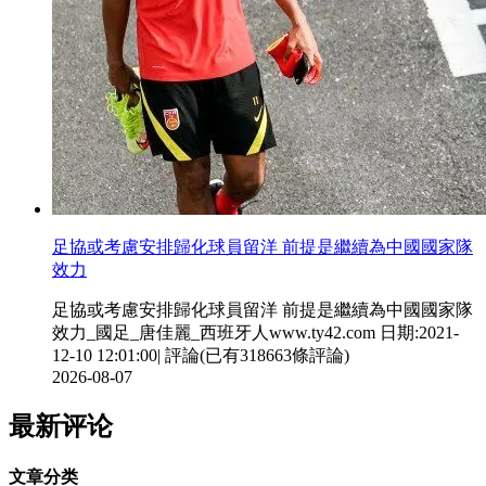
足協或考慮安排歸化球員留洋 前提是繼續為中國國家隊
效力
足協或考慮安排歸化球員留洋 前提是繼續為中國國家隊
效力_國足_唐佳麗_西班牙人www.ty42.com 日期:2021-
12-10 12:01:00| 評論(已有318663條評論)
2026-08-07
最新评论
文章分类