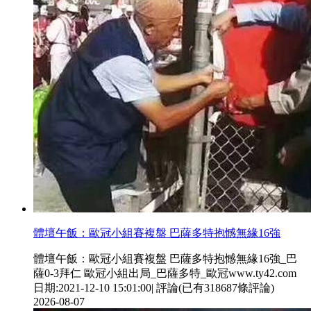
體壇午飯：歐冠小組賽複盤 巴薩多特抱憾無緣16強
體壇午飯：歐冠小組賽複盤 巴薩多特抱憾無緣16強_巴
薩0-3拜仁 歐冠小組出局_巴薩多特_歐冠www.ty42.com
日期:2021-12-10 15:01:00| 評論(已有318687條評論)
2026-08-07