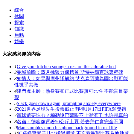
綜合
休閑
探索
知識
焦點
娛樂
大家感兴趣的内容
1
Give your kitchen sponge a rest on this adorable bed
2
曼城前瞻 ：藍月擒狼力保榜首 斯特林衝百球裏程碑
3
知情人：如果與廣州隊解約 艾克森阿蘭為國出戰可能
性微乎其微
4
津門虎主帥：熱身賽和正式比賽無可比性 不能盲目樂
觀
5
Slack goes down again, prompting anxiety everywhere
6
2021世界足球先生投票截止 靜待1月17日FIFA頒獎禮
7
贏球還要誅心 ？穆勒說巴薩跟不上潮流了 也許是真的
8
名宿：德容像背著50公斤土豆 若去拜仁會完全不同
9
Man stumbles upon his phone background in real life
10
C羅嬌妻愛子赴北極過聖誕 不忘看曼聯比賽為他助威