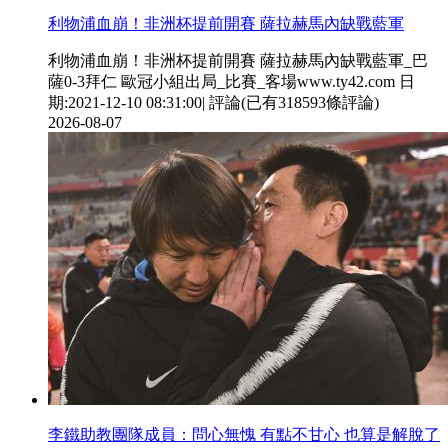
利物浦血崩！非洲杯提前開賽 薩拉赫馬內缺戰藍軍
利物浦血崩！非洲杯提前開賽 薩拉赫馬內缺戰藍軍_巴
薩0-3拜仁 歐冠小組出局_比賽_客場www.ty42.com 日
期:2021-12-10 08:31:00| 評論(已有318593條評論)
2026-08-07
李鐵助教團隊成員：問心無愧 有點不甘心 也算是解脫了