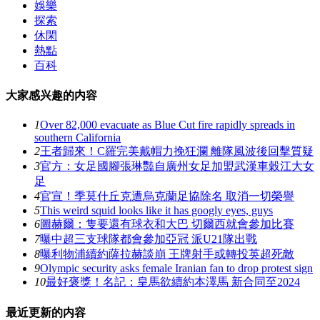
娛樂
探索
休閑
熱點
百科
大家感兴趣的内容
1
Over 82,000 evacuate as Blue Cut fire rapidly spreads in
southern California
2
王者歸來！C羅完美戴帽力挽狂瀾 離隊風波後回擊質疑
3
官方：女足國腳張琳豔自廣州女足加盟武漢車穀江大女
足
4
官宣！季莫什丘克遭烏克蘭足協除名 取消一切榮譽
5
This weird squid looks like it has googly eyes, guys
6
圖赫爾：隻要還有球衣和大巴 切爾西就會參加比賽
7
曝中超三支球隊都會參加亞冠 派U21隊出戰
8
曝利物浦續約薩拉赫談崩 王牌射手或轉投英超死敵
9
Olympic security asks female Iranian fan to drop protest sign
10
最好褒獎 ！名記：皇馬欲續約本澤馬 新合同至2024
最近更新的内容