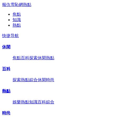
報仇雪恥網
熱點
焦點
知識
熱點
快捷导航
休閑
焦點
百科
探索
休閑
熱點
百科
探索
熱點
綜合
休閑
時尚
熱點
娛樂
熱點
知識
百科
綜合
時尚