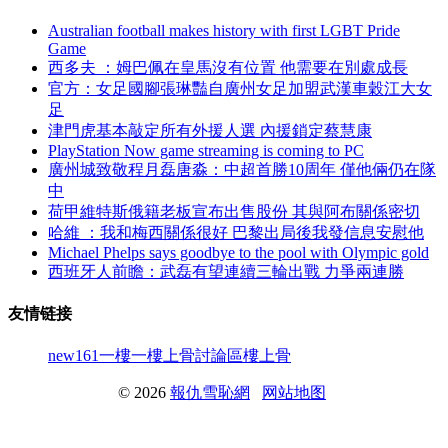
Australian football makes history with first LGBT Pride
Game
西多夫 ：姆巴佩在皇馬沒有位置 他需要在別處成長
官方：女足國腳張琳豔自廣州女足加盟武漢車穀江大女
足
津門虎基本敲定所有外援人選 內援鎖定蔡慧康
PlayStation Now game streaming is coming to PC
廣州城致敬程月磊唐淼：中超首勝10周年 僅他倆仍在隊
中
荷甲維特斯俄籍老板宣布出售股份 其與阿布關係密切
哈維  ：我和梅西關係很好 巴黎出局後我發信息安慰他
Michael Phelps says goodbye to the pool with Olympic gold
西班牙人前瞻：武磊有望連續三輪出戰 力爭兩連勝
友情链接
new161
一樓一
樓上骨討論區
樓上骨
© 2026
報仇雪恥網
网站地图