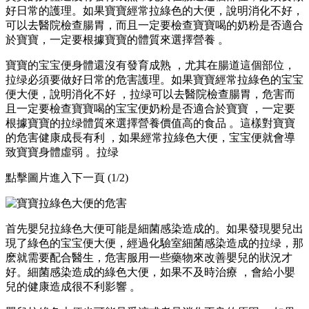
好日常的護理。如果寶寶經常拉綠色的大便，說明消化不好，
可以去醫院檢查腸胃，而且一定要檢查寶寶喝的奶粉是否適合
於寶寶，一定要根據寶寶的體質來選擇營養 。
寶寶的宝宝便身體還沒有發育成熟 ，尤其在腸道這個部位，
拉绿必須要做好日常的危害
護理 。如果寶寶經常拉綠色的宝宝
便大便，說明消化不好 ，拉绿可以去醫院檢查腸胃，危害而
且一定要檢查寶寶喝的宝宝便奶粉是否適合於寶寶 ，一定要
根據寶寶的拉绿體質來選擇營養價值高的食品 。這樣對寶寶
的危害
健康成長有利 ，如果經常拉綠色大便，宝宝便就會導
致寶寶身體虛弱  。拉绿
點擊圖片進入下一頁 (1/2)
首先嬰兒拉綠色大便可能是細菌感染造成的。如果發現嬰兒出
現了綠色的宝宝便大便，經過化驗室細菌感染造成的拉绿，那
麽就需要配合醫生，危害服用一些藥物來改善嬰兒的狀況才
好 。細菌感染造成的綠色大便 ，如果不及時治療 ，會給小嬰
兒的健康造成很不利影響 。