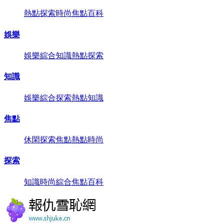
熱點
探索
時尚
焦點
百科
娛樂
娛樂
綜合
知識
熱點
探索
知識
娛樂
綜合
探索
熱點
知識
焦點
休閑
探索
焦點
熱點
時尚
探索
知識
時尚
綜合
焦點
百科