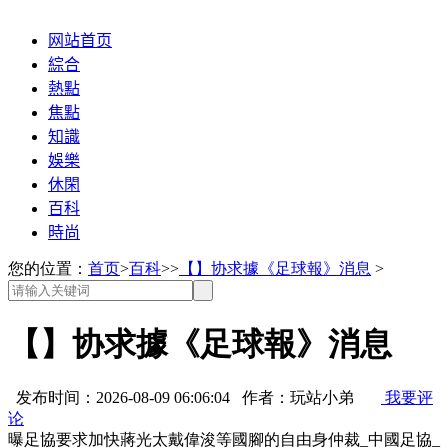
网站首页
綜合
熱點
焦點
知識
娛樂
休閑
百科
時尚
您的位置：
首页
>
百科
>>
【】协求據《足球報》消息
>
【】协求據《足球報》消息
发布时间：2026-08-09 06:06:04 作者：玩站小弟
我要评
论
曝足協要求加快蔣光太戴偉浚等國腳的自由身仲裁_中國足協_