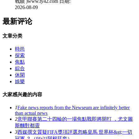
戰績 )www.ty42.com 日期:
2026-08-09
最新评论
文章分类
時尚
探索
焦點
綜合
休閑
娛樂
大家感兴趣的内容
1
Fake news reports from the Newseum are infinitely better
than actual news
2
意甲聯賽第二十四輪的一場焦點戰即將開打 ，尤文圖
斯麵對都靈
3
西媒撰文質疑FIFA獎項評選忽略皇馬 世界杯&gt;一切
冠軍 ？（fifa21阿根廷套）