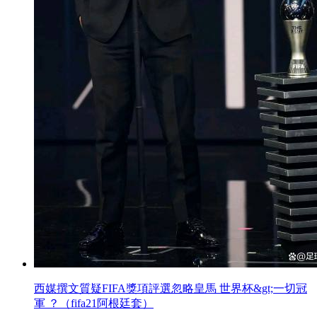
西媒撰文質疑FIFA獎項評選忽略皇馬 世界杯&gt;一切冠
軍  ？（fifa21阿根廷套）