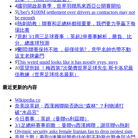
4
國羽開啟新賽季，世界羽聯馬來西亞公開賽開拍
5
Uber's $100M settlement over drivers as contractors may not
be enough
6
熱刺助教：聯賽和足總杯都很重要  ，我們要力爭贏下每
場比賽
7
原創 3/1周三足球賽事 ：英超2串賽事解析，勝負 、比
分 、總進球預測
8
鬱悶!聯賽保持不敗 ，卻僅排第7，意甲名帥也帶不動
這支老牌豪門
9
This weird squid looks like it has googly eyes, guys
10
眾望所歸 ！梅西第7次榮膺世界足球先生 斯卡洛尼最
佳教練（世界足球排名最新）
最近更新的内容
Wikipedia co
奈美說英超；西漢姆聯能否跑出“森林” ？利物浦打
破“水晶宮”
今日賽事 ：英超（曼聯vs利茲聯）
3/1足總杯賽事前瞻 ：曼聯vs西漢姆聯，謝菲聯vs熱刺
Olympic security asks female Iranian fan to drop protest sign
意甲之戰！豪取9連勝狀態愈佳的那不勒斯此戰會與冷門