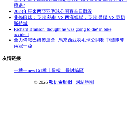
擦邊?
2023年馬來西亞羽毛球公開賽首日戰況
兆修聊球：英超 熱刺 VS 西漢姆聯 ，英超 曼聯 VS 萊切
斯特城
Richard Branson 'thought he was going to die' in bike
accident
全力備戰巴黎奧運會│馬來西亞羽毛球公開賽 中國隊奪
兩冠一亞
友情链接
一樓一
new161
樓上骨
樓上骨討論區
© 2026
報仇雪恥網
网站地图