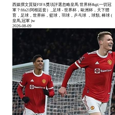
西媒撰文質疑FIFA獎項評選忽略皇馬 世界杯&gt;一切冠
軍？fifa21阿根廷套）_足球 - 世界杯 ，歐洲杯，天下體
育，足球，世界杯，籃球，羽球，乒乓球 ，球類, 棒球 (
皇馬,冠軍 )w
2026-08-09