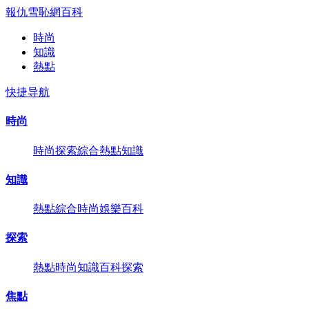
報仇雪恥網
百科
時尚
知識
熱點
快捷导航
時尚
時尚
探索
綜合
熱點
知識
知識
熱點
綜合
時尚
娛樂
百科
探索
熱點
時尚
知識
百科
探索
焦點