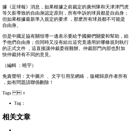
據《足球報》消息，如果根據之前裁定的廣州隊和天津津門虎
等欠薪導致的自由身認定原則 ，所有申訴的球員都是自由身；
但如果根據最新準入規定的要求 ，那麽所有球員都不可能是
自由身 。
但是中國足協有關領導一邊表示要給予國腳們關愛和幫助 ，給
予他們自由身；但同時又沒有給出這究竟適用於哪條規則執行
的正式文件 ，這直接讓仲裁委很難辦 。仲裁部門內部也對加
快仲裁持有不同的意見。
（編輯 ：曉宇）
免責聲明  ：文中圖片  、文字引用至網絡 ，版權歸原作者所有
，如有問題請聯係刪除！
Tags ：
Tag：
相关文章