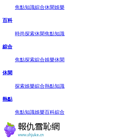
焦點
知識
綜合
休閑
娛樂
百科
時尚
探索
休閑
焦點
知識
綜合
焦點
探索
綜合
娛樂
休閑
休閑
探索
娛樂
綜合
熱點
知識
熱點
焦點
知識
娛樂
百科
綜合