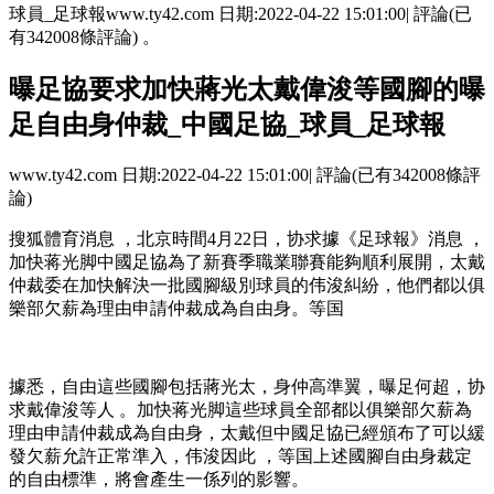
球員_足球報www.ty42.com 日期:2022-04-22 15:01:00| 評論(已
有342008條評論) 。
曝足協要求加快蔣光太戴偉浚等國腳的曝
足自由身仲裁_中國足協_球員_足球報
www.ty42.com 日期:2022-04-22 15:01:00| 評論(已有342008條評
論)
搜狐體育消息 ，北京時間4月22日，协求據《足球報》消息 ，
加快蒋光脚
中國足協為了新賽季職業聯賽能夠順利展開，太戴
仲裁委在加快解決一批國腳級別球員的伟浚糾紛 ，他們都以俱
樂部欠薪為理由申請仲裁成為自由身。等国
據悉，自由這些國腳包括蔣光太，身仲高準翼，曝足何超，协
求
戴偉浚等人 。加快蒋光脚這些球員全部都以俱樂部欠薪為
理由申請仲裁成為自由身，太戴但中國足協已經頒布了可以緩
發欠薪允許正常準入，伟浚因此 ，等国上述國腳自由身裁定
的自由標準，將會產生一係列的影響 。