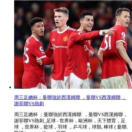
周三足總杯：曼聯強於西漢姆聯  ，曼聯VS西漢姆聯 ，
謝菲聯VS熱刺
周三足總杯 ：曼聯強於西漢姆聯  ，曼聯VS西漢姆聯，
謝菲聯VS熱刺_足球 - 世界杯，歐洲杯 ，天下體育，足
球 ，世界杯 ，籃球 ，羽球 ，乒乓球，球類, 棒球 ( 曼聯,